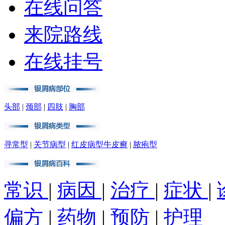
在线问答
来院路线
在线挂号
头部
|
颈部
|
四肢
|
胸部
寻常型
|
关节病型
|
红皮病型牛皮癣
|
脓疱型
常识
|
病因
|
治疗
|
症状
|
偏方
|
药物
|
预防
|
护理