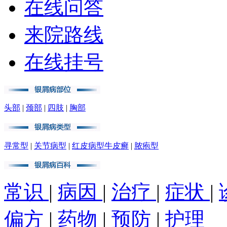
在线问答
来院路线
在线挂号
头部
|
颈部
|
四肢
|
胸部
寻常型
|
关节病型
|
红皮病型牛皮癣
|
脓疱型
常识
|
病因
|
治疗
|
症状
|
偏方
|
药物
|
预防
|
护理