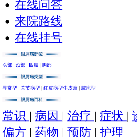
在线问答
来院路线
在线挂号
头部
|
颈部
|
四肢
|
胸部
寻常型
|
关节病型
|
红皮病型牛皮癣
|
脓疱型
常识
|
病因
|
治疗
|
症状
|
偏方
|
药物
|
预防
|
护理