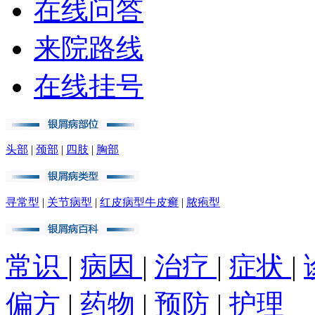
在线问答
来院路线
在线挂号
头部
|
颈部
|
四肢
|
胸部
寻常型
|
关节病型
|
红皮病型牛皮癣
|
脓疱型
常识
|
病因
|
治疗
|
症状
|
偏方
|
药物
|
预防
|
护理