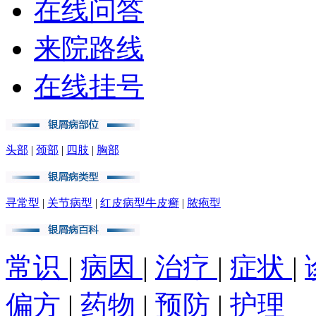
在线问答
来院路线
在线挂号
头部
|
颈部
|
四肢
|
胸部
寻常型
|
关节病型
|
红皮病型牛皮癣
|
脓疱型
常识
|
病因
|
治疗
|
症状
|
偏方
|
药物
|
预防
|
护理